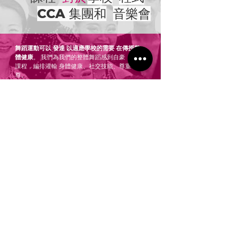
CCA 集團和
音樂會
舞蹈運動可以
發達
以適應學校的需要
在傳授整
體健康
。
我們為我們的整體舞蹈感到自豪，
健身
課程，編排灌輸
身體健康、社交技能、尊重和自
尊。
許多中小學和大專院校已開始贊助國標舞俱樂部
作為健康
具有啟發性前景的實體出口
建立性格和
身份。競技舞蹈運動
隨著社交舞廳和街頭拉丁語
的增加，大學的人數也在增加
近年來的舞蹈活
動。
我們的教練已準備好在體育 (PE) 課程或學校健康
日期間為學生提供指導！
我們最受歡迎的項目是
tda 的“DanceSport for Fun”工作坊，許多中學
都參加過。
我們教整個班級，
舞蹈運動風格之一
的流行音樂的簡短編舞。
在這個工作坊中，他們既學習單獨工作，也學習
夥伴工作。
從學生本身收到的反饋一直是積極
的。
非常適合考試後釋放壓力，
o
我們的課程不