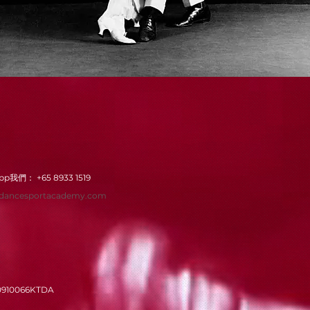
App我們：
+65 8933 1519
dancesportacademy.com
0910066KTDA