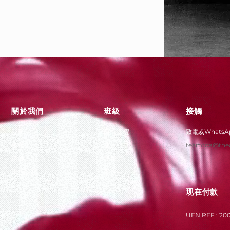
關於我們
班級
接觸
公司
所有課程
致電或Whats
校長
成人
teamtda@the
講師
兒童用
學校課程
青少年
现在付款
UEN REF : 20