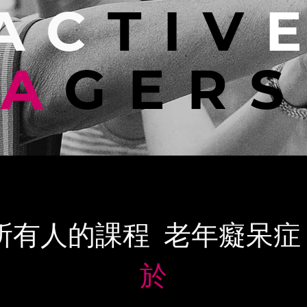
AC
TIV
A
GERS
所有人的課程
老年癡呆症
於