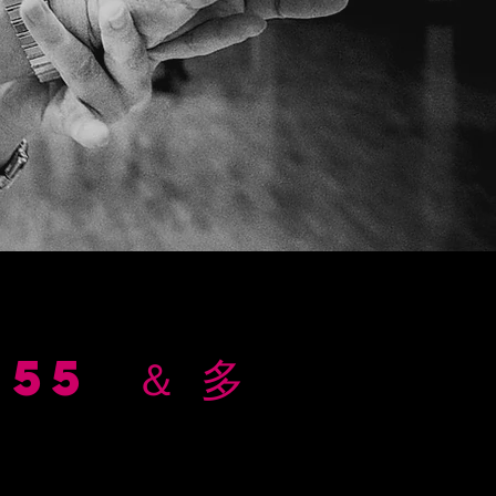
E
55
＆ 多