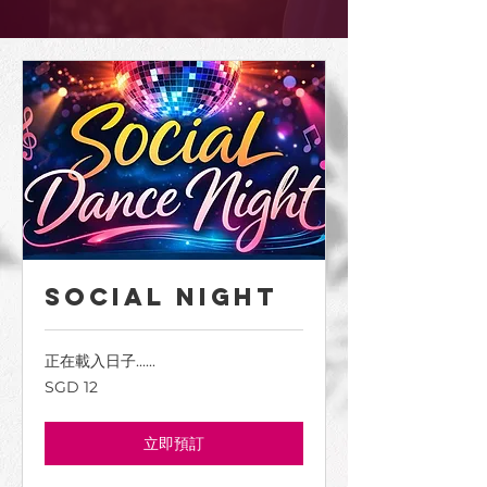
Social Night
正在載入日子......
12
SGD 12
新
加
坡
幣
立即預訂