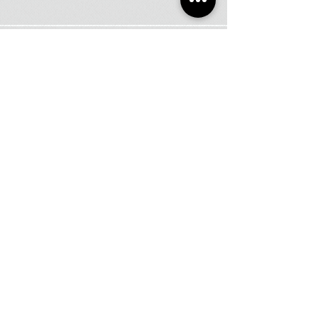
TDA 健身和尊巴
© 2021
舞蹈運動學院
版權所有
545 远东购物中心，#10-11, 新加坡 238882（10 樓）
活動時間：每天上午 10 點至晚上 11 點
（公共假期除
外）