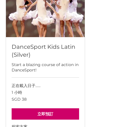
DanceSport Kids Latin
(Silver)
Start a blazing course of action in
DanceSport!
正在載入日子......
1 小時
38
SGD 38
新
加
坡
幣
立即預訂
探索方案