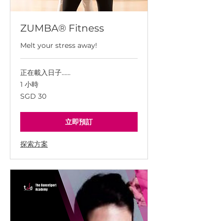
ZUMBA® Fitness
Melt your stress away!
正在載入日子......
1 小時
30
SGD 30
新
加
坡
幣
立即預訂
探索方案