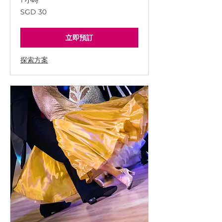
1 小時
30
SGD 30
新
加
坡
幣
立即預訂
探索方案