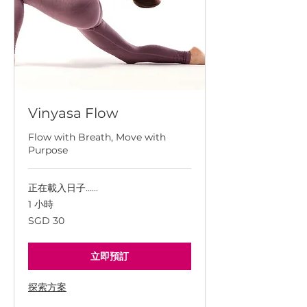
Vinyasa Flow
Flow with Breath, Move with
Purpose
正在載入日子......
1 小時
30
SGD 30
新
加
坡
幣
立即預訂
探索方案