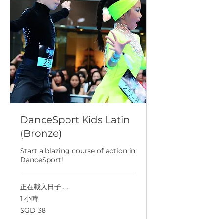
DanceSport Kids Latin
(Bronze)
Start a blazing course of action in
DanceSport!
正在載入日子......
1 小時
38
SGD 38
新