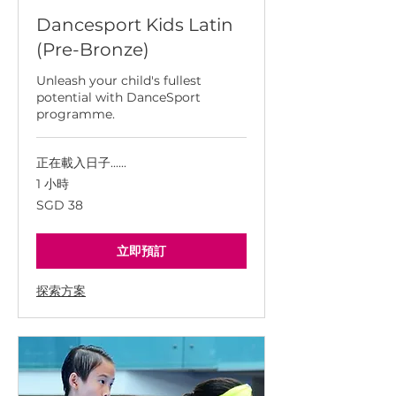
Dancesport Kids Latin
(Pre-Bronze)
Unleash your child's fullest
potential with DanceSport
programme.
正在載入日子......
1 小時
38
SGD 38
新
加
坡
幣
立即預訂
探索方案