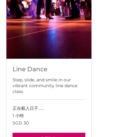
Line Dance
Step, slide, and smile in our
vibrant community line dance
class.
正在載入日子......
1 小時
30
SGD 30
新
加
坡