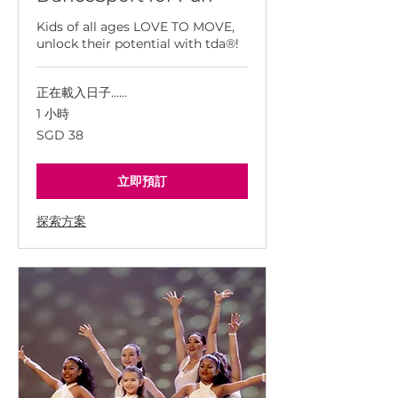
Kids of all ages LOVE TO MOVE,
unlock their potential with tda®!
正在載入日子......
1 小時
38
SGD 38
新
加
坡
幣
立即預訂
探索方案