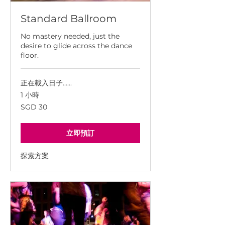
Standard Ballroom
No mastery needed, just the
desire to glide across the dance
floor.
正在載入日子......
1 小時
30
SGD 30
新
加
坡
幣
立即預訂
探索方案