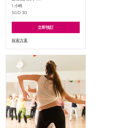
1 小時
30
SGD 30
新
加
坡
幣
立即預訂
探索方案