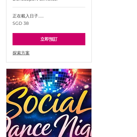
正在載入日子......
38
SGD 38
新
加
坡
幣
立即預訂
探索方案