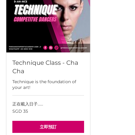
Technique Class - Cha
Cha
Technique is the foundation of
your art!
正在載入日子......
35
SGD 35
新
加
坡
幣
立即預訂