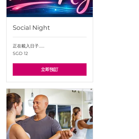
Social Night
正在載入日子......
12
SGD 12
新
加
坡
幣
立即預訂