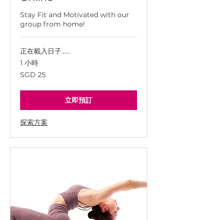
Stay Fit and Motivated with our
group from home!
正在載入日子......
1 小時
25
SGD 25
新
加
坡
幣
立即預訂
探索方案