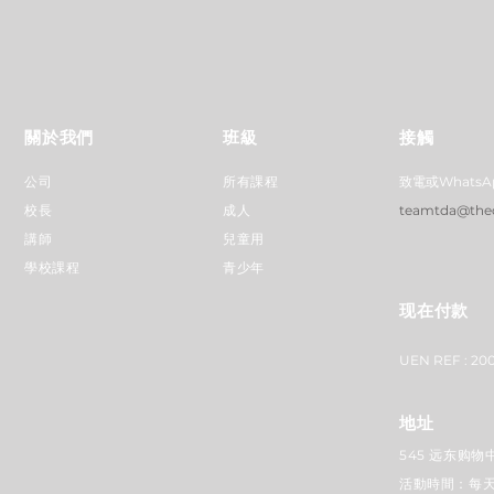
關於我們
班級
接觸
公司
所有課程
致電或Whats
校長
成人
teamtda@the
講師
兒童用
學校課程
青少年
现在付款
UEN REF : 20
地址
545 远东购物中
活動時間：每天上