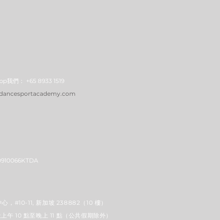
App我們：
+65 8933 1519
dancesportacademy.com
0910066KTDA
心，#10-11, 新加坡 238882（10 樓）
午 10 點至晚上 11 點
（公共假期除外）