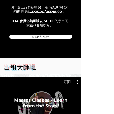
明年趕上我們參加
另一輪
備受期待的大
師班
只需
SGD25.00/USD18.00
。
TDA 會員仍然可以以 SGD10
的學生優
惠價格參加課程。
查找過去的課程
出租
大師
班
訂閱
Master Classes - Learn
from the Stars!