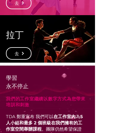
去
拉丁
去
學習
永不停止
我們的工作室繼續以數字方式為您帶來
培訓和刺激
TDA 鄭重宣布
我們可以
在工作室內
為
5
人小組和最多 2 個班級在我們擁有的工
作室空間舉辦課程
。團隊仍然希望保證