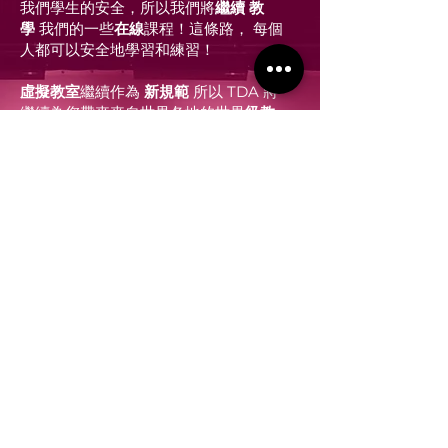
我們學生的安全，所以我們將
繼續
教
學
我們的一些
在線
課程！這條路，
每個
人都可以安全地學習和練習！
虛擬教室
繼續作為
新規範
所以
TDA 將
繼續為您帶來來自世界各地的世界
級教
練
、
舞者
、
編舞。
一起上舞蹈課
幾乎！
我們正在建設一個虛
置
對於舞者
新加坡的舞蹈界是誰
我們的心為。
還有
還有更多
我們希望
做為DanceSport 的
樞紐！
作為工作室，tda
已作出無聲承諾，
為我們的學生提供一個漸進的學習環境，一個
家外之家。